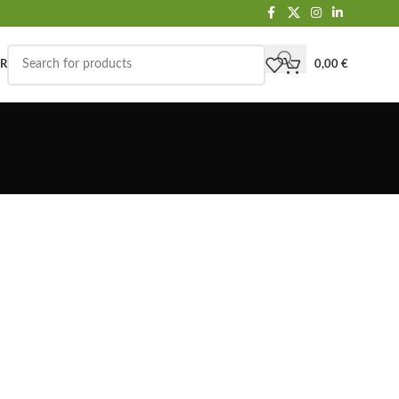
ER
0,00
€