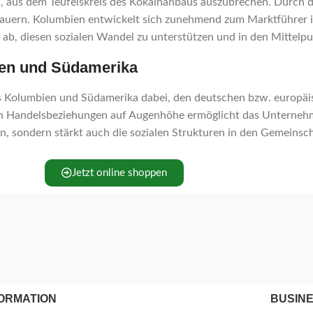
n, aus dem Teufelskreis des Kokainanbaus auszubrechen. Durch d
 Bauern. Kolumbien entwickelt sich zunehmend zum Marktführer i
ab, diesen sozialen Wandel zu unterstützen und in den Mittelpun
ien und Südamerika
 Kolumbien und Südamerika dabei, den deutschen bzw. europäis
on Handelsbeziehungen auf Augenhöhe ermöglicht das Unterneh
en, sondern stärkt auch die sozialen Strukturen in den Gemeinsc
Jetzt online shoppen
ORMATION
BUSIN