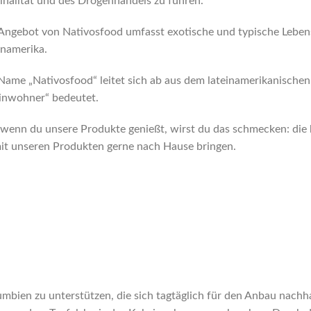
inalität und des Drogenhandels zu führen.
Angebot von Nativosfood umfasst exotische und typische Leben
inamerika.
Name „Nativosfood“ leitet sich ab aus dem lateinamerikanischen 
inwohner“ bedeutet.
wenn du unsere Produkte genießt, wirst du das schmecken: die 
mit unseren Produkten gerne nach Hause bringen.
lumbien zu unterstützen, die sich tagtäglich für den Anbau nach