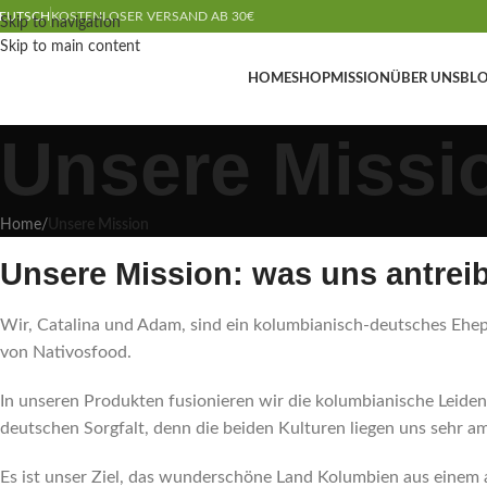
EUTSCH
KOSTENLOSER VERSAND AB 30€
Skip to navigation
Skip to main content
HOME
SHOP
MISSION
ÜBER UNS
BL
Unsere Missi
Home
/
Unsere Mission
Unsere Mission: was uns antreib
Wir, Catalina und Adam, sind ein kolumbianisch-deutsches Ehe
von Nativosfood.
In unseren Produkten fusionieren wir die kolumbianische Leiden
deutschen Sorgfalt, denn die beiden Kulturen liegen uns sehr a
Es ist unser Ziel, das wunderschöne Land Kolumbien aus einem 