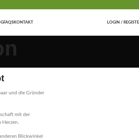
OG
FAQS
KONTAKT
LOGIN / REGIST
on
t
paar und die Gründer
schaft mit der
m Herzen.
anderen Blickwinkel